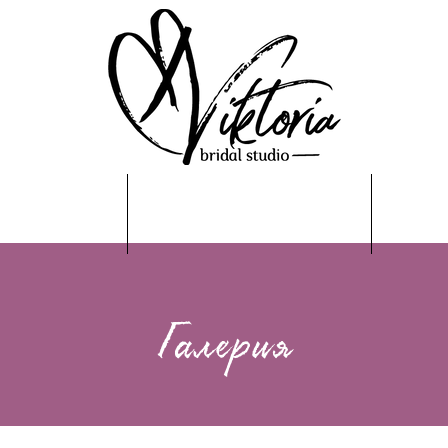
ени рокли
Официални рокли
Ус
Галерия