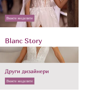
Вижте моделите
Blanc Story
Други дизайнери
Вижте моделите
Вижте моделите