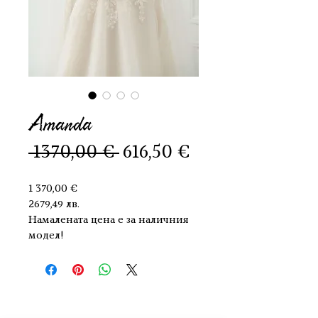
Amanda
Редовна
Продажна
 1370,00 € 
616,50 €
цена
цена
1 370,00 €
2679,49 лв.
Намалената цена е за наличния 
модел!
АДРЕС:
ГР. СОФИЯ, УЛ. МУР 21 А