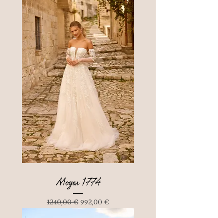
Модел 1774
Редовна цена
Продажна цена
1240,00 €
992,00 €