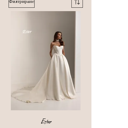
Филтриране
Ester